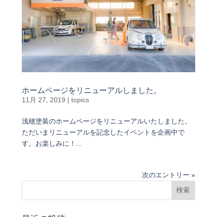
モビ
リテ
ィ
車の
ケア
Tips
ホームページをリニューアルしました。
11月 27, 2019
|
topics
クル
浅穂塗装のホームページをリニューアルいたしました。
マ購
ただいまリニューアルを記念したイベントを企画中で
入
す。お楽しみに！...
Q&A
次のエントリー »
車の
サブ
スク