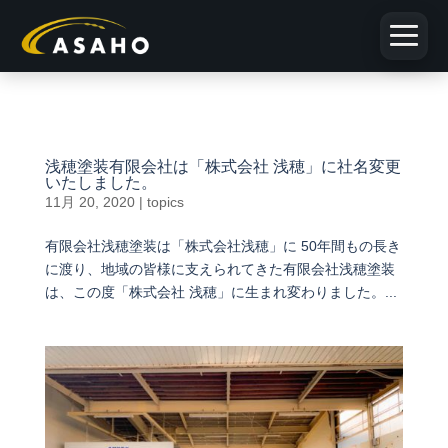
浅穂
浅穂塗装有限会社は「株式会社 浅穂」に社名変更
につ
いたしました。
いて
11月 20, 2020
|
topics
有限会社浅穂塗装は「株式会社浅穂」に 50年間もの長き
お客
に渡り、地域の皆様に支えられてきた有限会社浅穂塗装
様の
は、この度「株式会社 浅穂」に生まれ変わりました。...
お声
サス
テナ
ブル