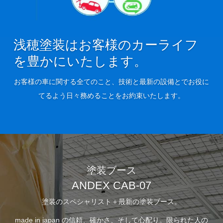
モビ
リテ
ィ
浅穂塗装はお客様のカーライフ
を豊かにいたします。
車の
ケア
お客様の車に関する全てのこと、技術と最新の設備とでお役に
Tips
てるよう日々務めることをお約束いたします。
クル
マ購
入
Q&A
塗装ブース
ANDEX CAB-07
車の
塗装のスペシャリスト＋最新の塗装ブース。
サブ
スク
made in japan の信頼、確かさ、そして心配り。限られた人の