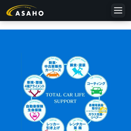
浅穂
につ
いて
お客
様の
お声
サス
テナ
ブル