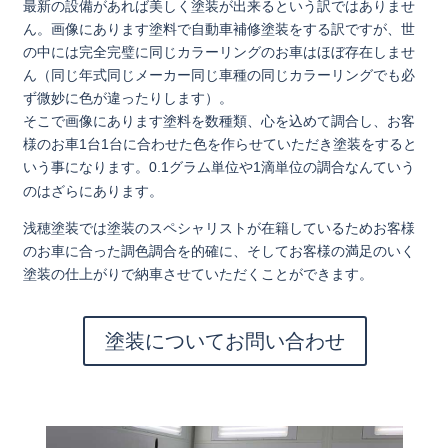
最新の設備があれば美しく塗装が出来るという訳ではありませ
ん。画像にあります塗料で自動車補修塗
装をする訳ですが、世
の中には完全完璧に同じカラーリン
グのお車はほぼ存在しませ
ん（同じ年式同じメーカー同じ
車種の同じカラーリングでも必
ず微妙に色が違ったりしま
す）。
そこで画像にあります塗料を数種類、心を込めて調合し
、お客
様のお車1台1台に合わせた色を作らせていただ
き塗装をすると
いう事になります。0.1グラム単位や1
滴単位の調合なんていう
のはざらにあります。
浅穂塗装では塗装のスペシャリストが在籍しているため
お客様
のお車に合った調色調合を的確に、そしてお客様の
満足のいく
塗装の仕上がりで納車させていただくことができます。
塗装についてお問い合わせ