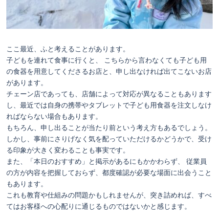
モビ
リテ
ィ
ここ最近、ふと考えることがあります。
子どもを連れて食事に行くと、 こちらから言わなくても子ども用
車の
の食器を用意してくださるお店と、申し出なければ出てこないお店
ケア
があります。
Tips
チェーン店であっても、店舗によって対応が異なることもあります
し、最近では自身の携帯やタブレットで子ども用食器を注文しなけ
ればならない場合もあります。
クル
もちろん、申し出ることが当たり前という考え方もあるでしょう。
マ購
しかし、事前にさりげなく気を配っていただけるかどうかで、受け
入
る印象が大きく変わることも事実です。
Q&A
また、「本日のおすすめ」と掲示があるにもかかわらず、 従業員
の方が内容を把握しておらず、都度確認が必要な場面に出会うこと
もあります。
車の
これも教育や仕組みの問題かもしれませんが、突き詰めれば、すべ
サブ
てはお客様への心配りに通じるものではないかと感じます。
スク