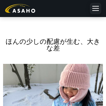
浅穂
ほんの少しの配慮が生む、大き
につ
な差
いて
お客
様の
お声
サス
テナ
ブル