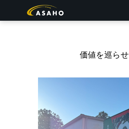
浅穂
につ
価値を巡らせ
いて
お客
様の
お声
サス
テナ
ブル