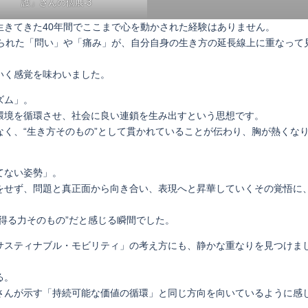
護」さんの個展-3
生きてきた40年間でここまで心を動かされた経験はありません。
められた「問い」や「痛み」が、自分自身の生き方の延長線上に重なって
いく感覚を味わいました。
ズム」。
環境を循環させ、社会に良い連鎖を生み出すという思想です。
く、“生き方そのもの”として貫かれていることが伝わり、胸が熱くな
てない姿勢」。
をせず、問題と真正面から向き合い、表現へと昇華していくその覚悟に
得る力そのもの”だと感じる瞬間でした。
サスティナブル・モビリティ」の考え方にも、静かな重なりを見つけま
る。
さんが示す「持続可能な価値の循環」と同じ方向を向いているように感