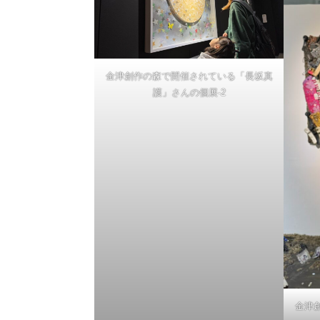
お問
い合
金津創作の森で開催されている「長坂真
わせ
護」さんの個展-2
金津