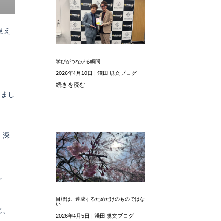
見え
学びがつながる瞬間
2026年4月10日
|
淺田 規文ブログ
続きを読む
りまし
、深
し
目標は、達成するためだけのものではな
い
じ、
2026年4月5日
|
淺田 規文ブログ