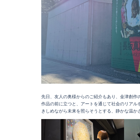
モビ
リテ
ィ
車の
ケア
Tips
クル
マ購
入
先日、友人の奥様からのご紹介もあり、金津創作
Q&A
作品の前に立つと、アートを通じて社会のリアルを
きしめながら未来を照らそうとする、静かな温か
車の
サブ
スク