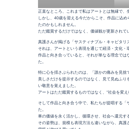
正直なところ、これまで私はアートとは無縁で、
しかし、40歳を迎える今だからこそ、作品に込
たのかもしれません。
ただ鑑賞するだけではなく、価値観が更新されて
真護さんが掲げる「サスティナブル・キャピタリ
それは、アートという表現を通じて経済・文化・
作品と向き合っていると、それが単なる理念ではな
た。
特に心を揺さぶられたのは、「誰かの痛みを見捨
美しさだけを提示するのではなく、見て見ぬふり
い敬意を覚えました。
アートはただ鑑賞するものではなく、“社会を変え
そして作品と向き合う中で、私たちが提唱する「
た。
車の価値を永く活かし、循環させ、社会へ還元す
その姿勢は、規模も表現方法も違いながら、真護