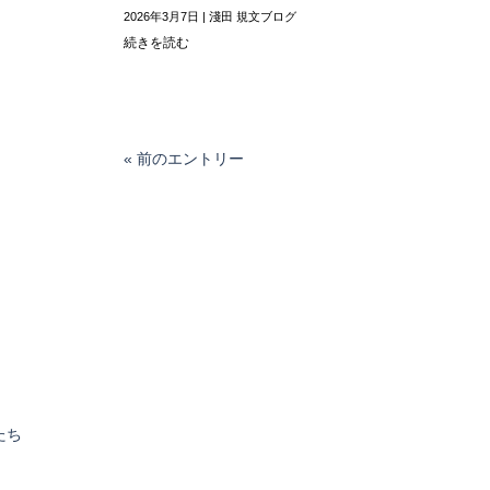
2026年3月7日
|
淺田 規文ブログ
続きを読む
« 前のエントリー
たち