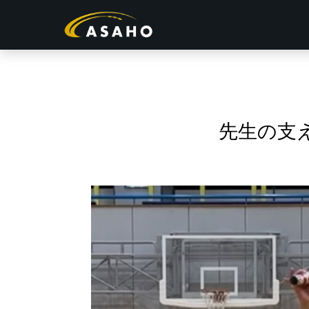
浅穂
につ
先生の支
いて
お客
様の
お声
サス
テナ
ブル