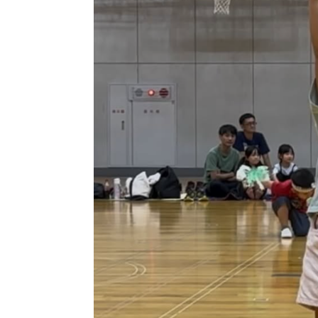
モビ
リテ
ィ
車の
ケア
Tips
クル
マ購
入
Q&A
車の
サブ
スク